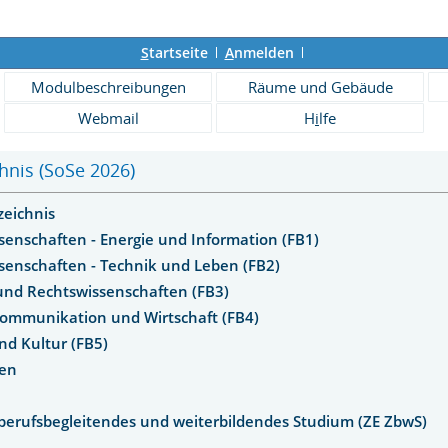
S
tartseite
A
nmelden
Modulbeschreibungen
Räume und Gebäude
Webmail
H
i
lfe
hnis (SoSe 2026)
zeichnis
senschaften - Energie und Information (FB1)
senschaften - Technik und Leben (FB2)
 und Rechtswissenschaften (FB3)
Kommunikation und Wirtschaft (FB4)
nd Kultur (FB5)
hen
berufsbegleitendes und weiterbildendes Studium (ZE ZbwS)