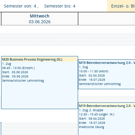
, Semester von: 4 , Semester bis: 4
Einzel- o. 
Mittwoch
03.06.2026
M20 Business Process Engineering (SL)
M19 Betreiberverantwortung 2.0 -
1. Zug
1. Zug
09:45 - 13:00 (Einzelt.)
10:00 - 11:30 (wöch)
Start: 03.06.2026
Start: 02.04.2026
Ende: 03.06.2026
Ende: 16.07.2026
Seminaristischer Lehrvortrag
Seminaristischer Lehrvortrag
M19 Betreiberverantwortung 2.0 -
1. Zug, 2. Gruppe
12:30 - 15:45 (unger. W.)
Start: 09.04.2026
Ende: 16.07.2026
Praktische Übung