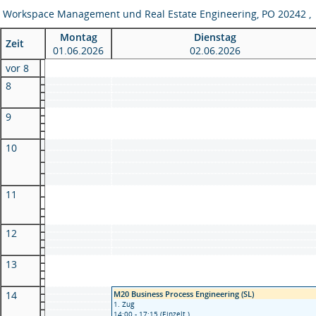
Workspace Management und Real Estate Engineering, PO 20242 
Montag
Dienstag
Zeit
01.06.2026
02.06.2026
vor 8
8
9
10
11
12
13
14
M20 Business Process Engineering (SL)
1. Zug
14:00 - 17:15 (Einzelt.)