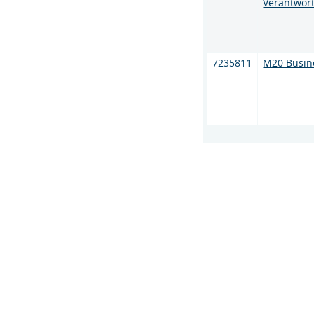
Verantwor
7235811
M20 Busine