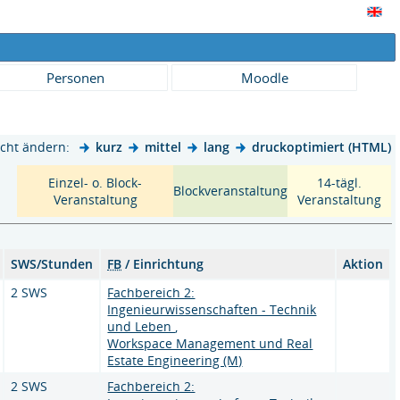
Personen
Moodle
cht ändern:
kurz
mittel
lang
druckoptimiert (HTML)
Einzel- o. Block-
14-tägl.
Blockveranstaltung
Veranstaltung
Veranstaltung
SWS/Stunden
FB
/ Einrichtung
Aktion
2 SWS
Fachbereich 2:
Ingenieurwissenschaften - Technik
und Leben
,
Workspace Management und Real
Estate Engineering (M)
2 SWS
Fachbereich 2: