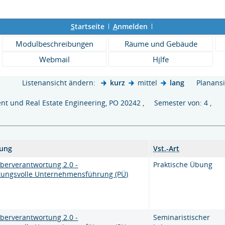
S
tartseite
A
nmelden
Modulbeschreibungen
Räume und Gebäude
Webmail
H
i
lfe
Listenansicht ändern:
kurz
mittel
lang
Planansi
 und Real Estate Engineering, PO 20242 , Semester von: 4 ,
tung
Vst.-Art
berverantwortung 2.0 -
Praktische Übung
tungsvolle Unternehmensführung (PÜ)
berverantwortung 2.0 -
Seminaristischer