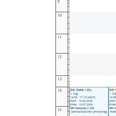
9
10
11
12
13
14
D41 Statik 1 (SL)
D41 S
1. Zug
1. Zu
14:00 - 17:15 (wöch)
14:00
Start: 13.04.2026
Start
Ende: 13.07.2026
Ende
WH Gebäude C 242
WH G
15
Seminaristischer Lehrvortrag
Prak