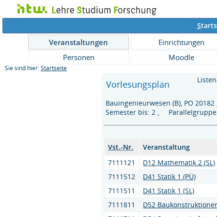
S
tarts
Veranstaltungen
Einrichtungen
Personen
Moodle
Sie sind hier:
Startseite
Listen
Vorlesungsplan
Bauingenieurwesen (B), PO 20182
Semester bis: 2 , Parallelgrupp
Vst.-Nr.
Veranstaltung
7111121
D12 Mathematik 2 (SL)
7111512
D41 Statik 1 (PÜ)
7111511
D41 Statik 1 (SL)
7111811
D52 Baukonstruktionen