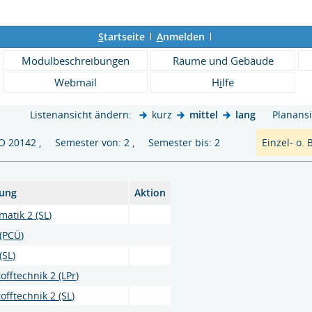
S
tartseite
A
nmelden
Modulbeschreibungen
Räume und Gebäude
Webmail
H
i
lfe
Listenansicht ändern:
kurz
mittel
lang
Planansi
 PO 20142 , Semester von: 2 , Semester bis: 2
Einzel- o.
tung
Aktion
atik 2 (SL)
(PCÜ)
(SL)
offtechnik 2 (LPr)
offtechnik 2 (SL)