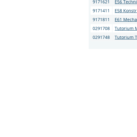
9171621
E56 Techni
9171411
E58 Konstr
9171811
E61 Mechat
0291708
Tutorium 
0291748
Tutorium 