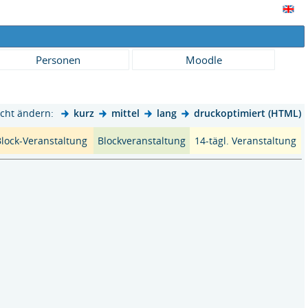
Personen
Moodle
cht ändern:
kurz
mittel
lang
druckoptimiert (HTML)
 Block-Veranstaltung
Blockveranstaltung
14-tägl. Veranstaltung