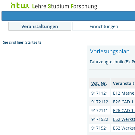
Veranstaltungen
Einrichtungen
Sie sind hier:
Startseite
Vorlesungsplan
Fahrzeugtechnik (B),
Vst.-Nr.
Veranstal
9171121
E12 Mathem
9172112
E26 CAD 1 
9172111
E26 CAD 1 
9171522
E52 Werkst
9171521
E52 Werkst