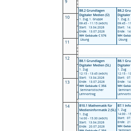
9
B8.2 Grundlagen
B8.2 Gr
Digitaler Medien (Ü)
Digitale
10
1. Zug, 1. Gruppe
1. Zug, 2
09:45 - 11:15 (wöch)
09:45 - 1
Start: 13.04.2026
Start: 14
Ende: 13.07.2026
Ende: 14
WH Gebäude C 576
WH Gebä
Übung
Übung
11
12
B8.1 Grundlagen
B8.1 Gr
Digitaler Medien (SL)
Digitale
1. Zug
1. Zug
12:15 - 13:45 (wöch)
12:15 - 1
Start: 13.04.2026
Start: 07
13
Ende: 13.07.2026
Ende: 14
WH Gebäude C 356
WH Gebä
Seminaristischer
Seminari
Lehrvortrag
Lehrvortr
14
B10.1 Mathematik für
B7.1 Info
Medieninformatik 2 (SL)
1. Zug
14:00 - 1
1. Zug
Start: 07
14:00 - 15:30 (wöch)
Ende: 21
Start: 13.04.2026
WH Gebä
Ende: 20.07.2026
Seminari
WH Gebäude C 356