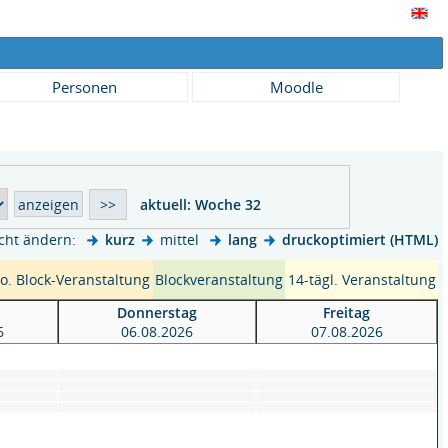
Personen
Moodle
aktuell:
Woche 32
cht ändern:
kurz
mittel
lang
druckoptimiert (HTML)
 o. Block-Veranstaltung
Blockveranstaltung
14-tägl. Veranstaltung
h
Donnerstag
Freitag
6
06.08.2026
07.08.2026