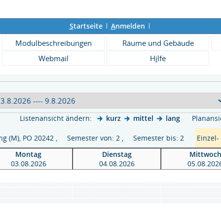
S
tartseite
A
nmelden
Modulbeschreibungen
Räume und Gebäude
Webmail
H
i
lfe
Listenansicht ändern:
kurz
mittel
lang
Planansi
ing (M), PO 20242 , Semester von: 2 , Semester bis: 2
Einzel-
Montag
Dienstag
Mittwoc
03.08.2026
04.08.2026
05.08.202