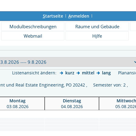
S
tartseite
A
nmelden
Modulbeschreibungen
Räume und Gebäude
Webmail
H
i
lfe
Listenansicht ändern:
kurz
mittel
lang
Planansi
 und Real Estate Engineering, PO 20242 , Semester von: 2 ,
Montag
Dienstag
Mittwoc
03.08.2026
04.08.2026
05.08.202