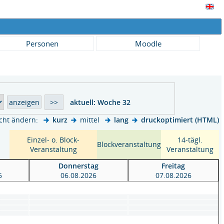
Personen
Moodle
aktuell:
Woche 32
cht ändern:
kurz
mittel
lang
druckoptimiert (HTML)
Einzel- o. Block-
14-tägl.
Blockveranstaltung
Veranstaltung
Veranstaltung
h
Donnerstag
Freitag
6
06.08.2026
07.08.2026