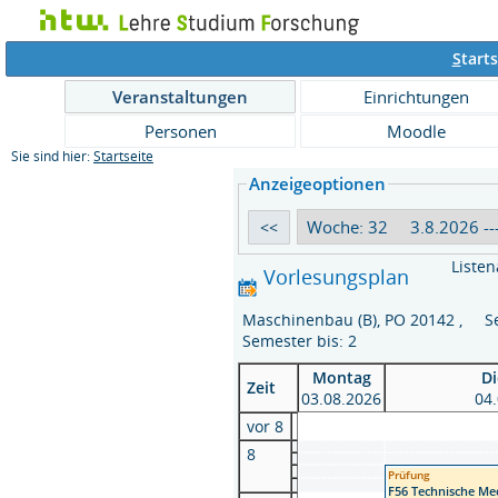
S
tarts
Veranstaltungen
Einrichtungen
Personen
Moodle
Sie sind hier:
Startseite
Anzeigeoptionen
Listen
Vorlesungsplan
Maschinenbau (B), PO 20142 , S
Semester bis: 2
Montag
Di
Zeit
03.08.2026
04
vor 8
8
Prüfung
F56 Technische Mec