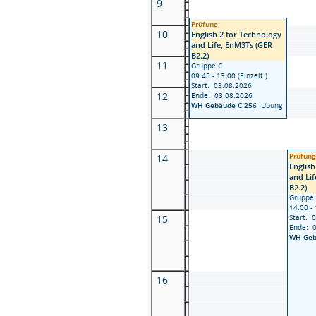
9
Prüfung
10
English 2 for Technology
and Life, EnM3Ts (GER
B2.2)
11
Gruppe C
09:45 - 13:00 (Einzelt.)
Start: 03.08.2026
12
Ende: 03.08.2026
WH Gebäude C 256
Übung
13
14
Prüfun
English
and Li
B2.2)
Gruppe
14:00 - 
15
Start: 
Ende: 
WH Geb
16