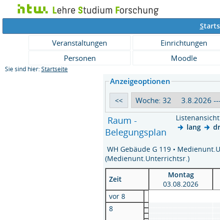
S
tarts
Veranstaltungen
Einrichtungen
Personen
Moodle
Sie sind hier:
Startseite
Anzeigeoptionen
Listenansich
Raum -
lang
d
Belegungsplan
WH Gebäude G 119 • Medienunt.Un
(Medienunt.Unterrichtsr.)
Montag
Zeit
03.08.2026
vor 8
8