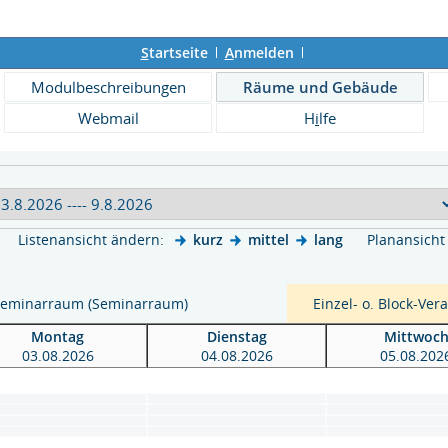
S
tartseite
A
nmelden
Modulbeschreibungen
Räume und Gebäude
Webmail
H
i
lfe
Listenansicht ändern:
kurz
mittel
lang
Planansicht
Seminarraum (Seminarraum)
Einzel- o. Block-Ver
Montag
Dienstag
Mittwoc
03.08.2026
04.08.2026
05.08.202