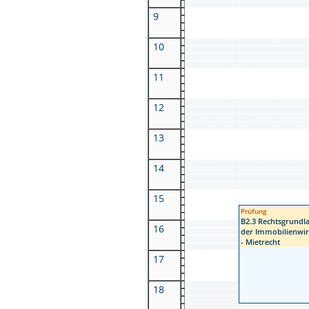
9
10
11
12
13
14
15
Prüfung
B2.3 Rechtsgrundl
16
der Immobilienwir
- Mietrecht
17
18