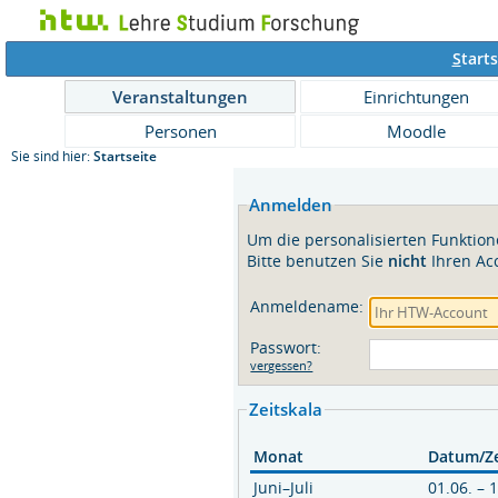
S
tarts
Veranstaltungen
Einrichtungen
Personen
Moodle
Sie sind hier:
Startseite
Anmelden
Um die personalisierten Funktion
Bitte benutzen Sie
nicht
Ihren Ac
Anmeldename:
Passwort:
vergessen?
Zeitskala
Zeitskala
Monat
Datum/Z
Juni–Juli
01.06. – 