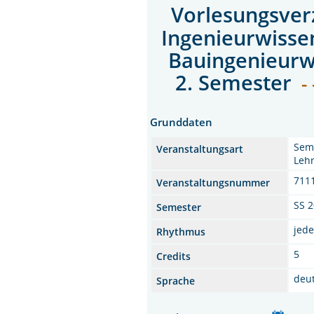
Vorlesungsver
Ingenieurwisse
Bauingenieurw
2. Semester
- 
Grunddaten
Semi
Veranstaltungsart
Lehr
711
Veranstaltungsnummer
SS 
Semester
jed
Rhythmus
5
Credits
deu
Sprache