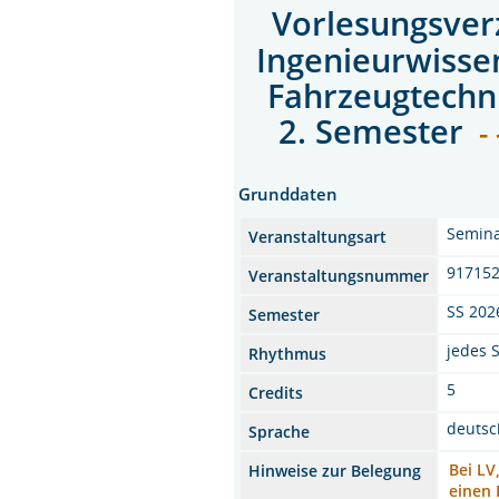
Vorlesungsver
Ingenieurwisse
Fahrzeugtechni
2. Semester
- 
Grunddaten
Semina
Veranstaltungsart
91715
Veranstaltungsnummer
SS 202
Semester
jedes 
Rhythmus
5
Credits
deutsc
Sprache
Bei LV
Hinweise zur Belegung
einen 