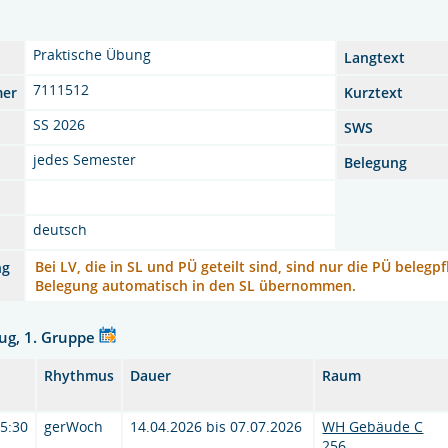
Praktische Übung
Langtext
7111512
mer
Kurztext
SS 2026
SWS
jedes Semester
Belegung
deutsch
Bei LV, die in SL und PÜ geteilt sind, sind nur die PÜ belegp
ng
Belegung automatisch in den SL übernommen.
ug, 1. Gruppe
Rhythmus
Dauer
Raum
15:30
gerWoch
14.04.2026 bis 07.07.2026
WH Gebäude C
256