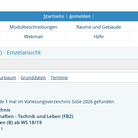
S
tartseite
A
nmelden
Modulbeschreibungen
Räume und Gebäude
Webmail
H
i
lfe
) - Einzelansicht
turbaum
Grunddaten
Termine
rde
1
mal im Vorlesungsverzeichnis SoSe 2026 gefunden:
chnis
haften - Technik und Leben (FB2)
en (B) ab WS 18/19
- 1