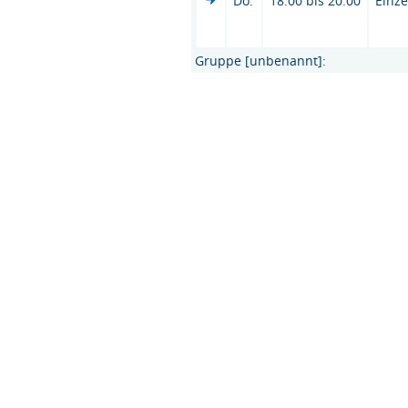
Do.
18:00 bis 20:00
Einze
Gruppe [unbenannt]: