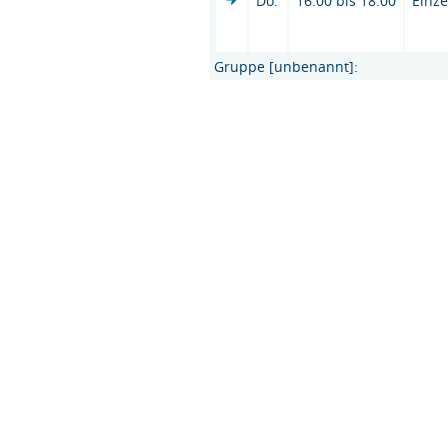
Do.
16:00 bis 18:00
Einze
Gruppe [unbenannt]: