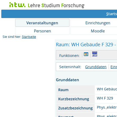
S
tarts
Veranstaltungen
Einrichtungen
Personen
Moodle
Sie sind hier:
Startseite
Raum: WH Gebäude F 329 - 
Funktionen:
Seiteninhalt:
Grunddaten
Ein
Grunddaten
WH Gebäud
Raum
WH F 329
Kurzbezeichnung
Phys.,elekt
Zusatzbezeichnung
Phys.,elekt