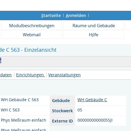
S
tartseite
A
nmelden
Modulbeschreibungen
Räume und Gebäude
Webmail
H
i
lfe
 C 563 - Einzelansicht
daten
Einrichtungen
Veranstaltungen
WH Gebäude C 563
WH Gebäude C
Gebäude
WH C 563
05
Stockwerk
Phys.Meßraum einfach
0000000000005SJI
Externe ID
Phys.Meßraum einfach