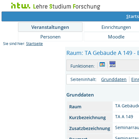
S
tarts
Veranstaltungen
Einrichtungen
Personen
Moodle
Sie sind hier:
Startseite
Raum: TA Gebäude A 149 - E
Funktionen:
Seiteninhalt:
Grunddaten
Ein
Grunddaten
TA Gebäud
Raum
TA A 149
Kurzbezeichnung
Seminarra
Zusatzbezeichnung
Seminarra