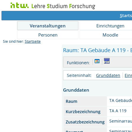
S
tarts
Veranstaltungen
Einrichtungen
Personen
Moodle
Sie sind hier:
Startseite
Raum: TA Gebäude A 119 - E
Funktionen:
Seiteninhalt:
Grunddaten
Ein
Grunddaten
TA Gebäud
Raum
TA A 119
Kurzbezeichnung
Seminarra
Zusatzbezeichnung
Seminarra