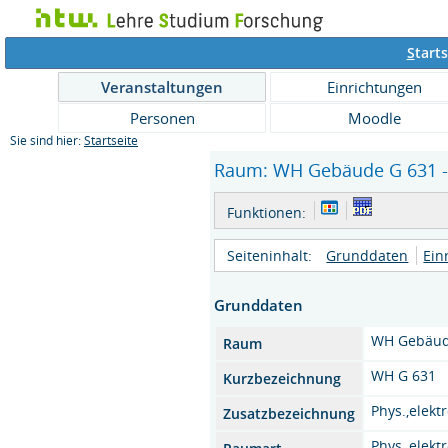
S
tarts
Veranstaltungen
Einrichtungen
Personen
Moodle
Sie sind hier:
Startseite
Raum: WH Gebäude G 631 - 
Funktionen:
Seiteninhalt:
Grunddaten
Ein
Grunddaten
WH Gebäud
Raum
WH G 631
Kurzbezeichnung
Phys.,elekt
Zusatzbezeichnung
Phys.,elekt