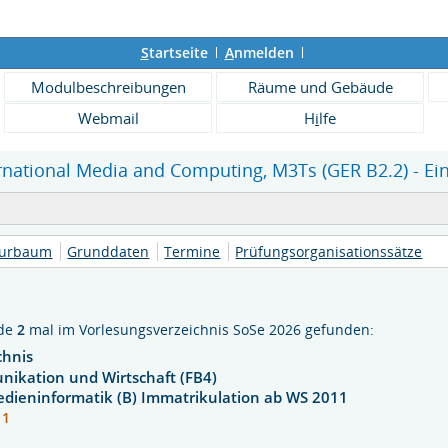
S
tartseite
A
nmelden
Modulbeschreibungen
Räume und Gebäude
Webmail
H
i
lfe
ernational Media and Computing, M3Ts (GER B2.2) - Ei
turbaum
Grunddaten
Termine
Prüfungsorganisationssätze
rde
2
mal im Vorlesungsverzeichnis SoSe 2026 gefunden:
chnis
nikation und Wirtschaft (FB4)
edieninformatik (B) Immatrikulation ab WS 2011
- 1