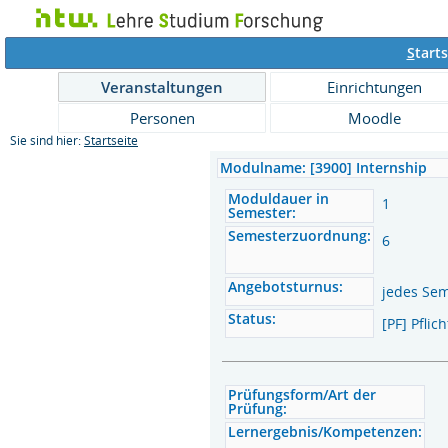
S
tarts
Veranstaltungen
Einrichtungen
Personen
Moodle
Sie sind hier:
Startseite
Modulname: [3900] Internship
Moduldauer in
1
Semester:
Semesterzuordnung:
6
Angebotsturnus:
jedes Se
Status:
[PF] Pfli
Prüfungsform/Art der
Prüfung:
Lernergebnis/Kompetenzen: