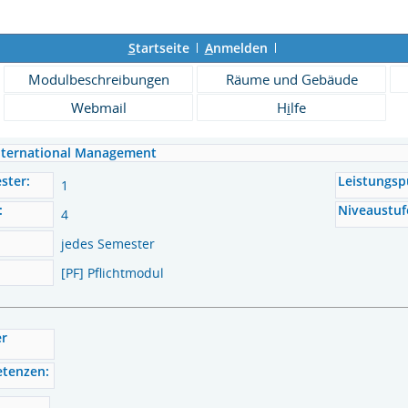
S
tartseite
A
nmelden
Modulbeschreibungen
Räume und Gebäude
Webmail
H
i
lfe
nternational Management
ster:
Leistungsp
1
:
Niveaustuf
4
jedes Semester
[PF] Pflichtmodul
er
etenzen: