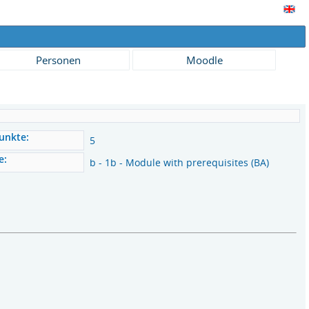
Personen
Moodle
unkte:
5
e:
b - 1b - Module with prerequisites (BA)