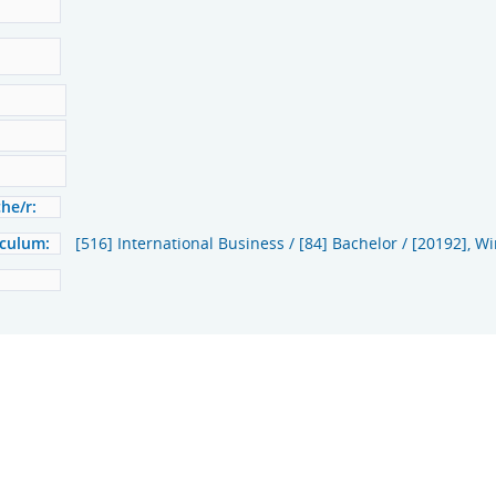
he/r:
iculum:
[516] International Business / [84] Bachelor / [20192], 