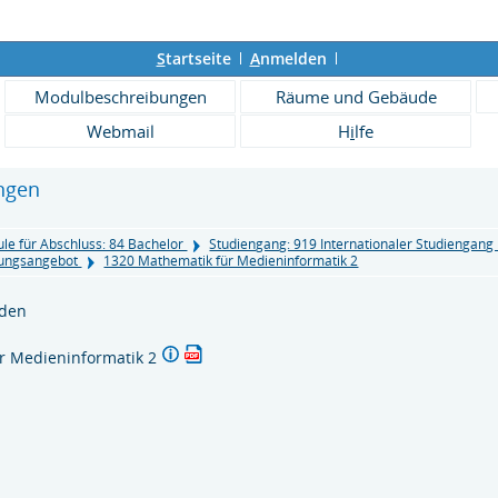
S
tartseite
A
nmelden
Modulbeschreibungen
Räume und Gebäude
Webmail
H
i
lfe
ngen
le für Abschluss: 84 Bachelor
Studiengang: 919 Internationaler Studiengan
üfungsangebot
1320 Mathematik für Medieninformatik 2
nden
r Medieninformatik 2