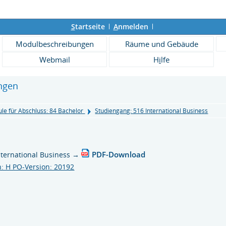
S
tartseite
A
nmelden
Modulbeschreibungen
Räume und Gebäude
Webmail
H
i
lfe
ngen
le für Abschluss: 84 Bachelor
Studiengang: 516 International Business
PDF-Download
ternational Business
→
: H PO-Version: 20192