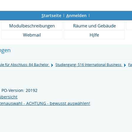
S
tartseite
A
nmelden
Modulbeschreibungen
Räume und Gebäude
Webmail
H
i
lfe
ngen
le für Abschluss: 84 Bachelor
Studiengang: 516 International Business
Fa
 PO-Version: 20192
übersicht
tenauswahl - ACHTUNG - bewusst auswählen!