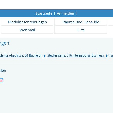
S
tartseite
A
nmelden
Modulbeschreibungen
Räume und Gebäude
Webmail
H
i
lfe
ngen
le für Abschluss: 84 Bachelor
Studiengang: 516 International Business
Fa
nden