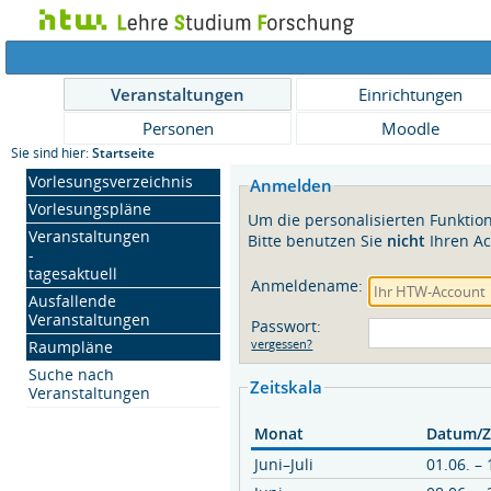
Veranstaltungen
Einrichtungen
Personen
Moodle
Sie sind hier:
Startseite
Vorlesungsverzeichnis
Anmelden
Vorlesungspläne
Um die personalisierten Funktion
Veranstaltungen
Bitte benutzen Sie
nicht
Ihren Ac
-
tagesaktuell
Anmeldename:
Ausfallende
Veranstaltungen
Passwort:
Raumpläne
vergessen?
Suche nach
Zeitskala
Veranstaltungen
Zeitskala
Monat
Datum/Z
Juni–Juli
01.06. – 